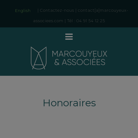
|
Contactez-nous
|
contact[a]marcouyeux-
English
associees.com
|
Tél : 04 91 54 12 25
Honoraires