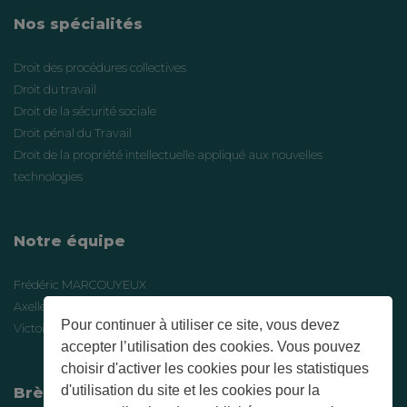
Nos spécialités
Droit des procédures collectives
Droit du travail
Droit de la sécurité sociale
Droit pénal du Travail
Droit de la propriété intellectuelle appliqué aux nouvelles
technologies
Notre équipe
Frédéric MARCOUYEUX
Axelle JOUVE
Pour continuer à utiliser ce site, vous devez
Victoire FALLOT
accepter l’utilisation des cookies. Vous pouvez
choisir d'activer les cookies pour les statistiques
d'utilisation du site et les cookies pour la
Brèves récentes